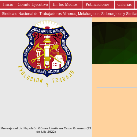
Inicio
Comité Ejecutivo
En los Medios
Publicaciones
Galerías
Sindicato Nacional de Trabajadores Mineros, Metalúrgicos, Siderúrgicos y Simil
Mensaje del Lic Napoleón Gómez Urrutia en Taxco Guerrero (23
de julio 2022)