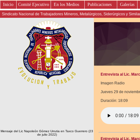
Inicio
Comité Ejecutivo
En los Medios
Publicaciones
Galerías
Sindicato Nacional de Trabajadores Mineros, Metalúrgicos, Siderúrgicos y Simil
Entrevista al Lic. Mar
Imagen Radio
Jueves 29 de noviemb
Duración: 18:09
Mensaje del Lic Napoleón Gómez Urrutia en Taxco Guerrero (23
de julio 2022)
Entrevista al Lic. Mar