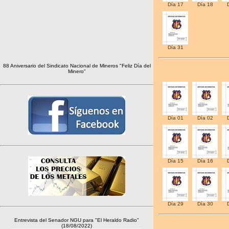
Día 17
Día 18
Día 31
88 Aniversario del Sindicato Nacional de Mineros "Feliz Día del
Minero"
Día 01
Día 02
Día 15
Día 16
Día 29
Día 30
Entrevista del Senador NGU para "El Heraldo Radio"
(18/08/2022)