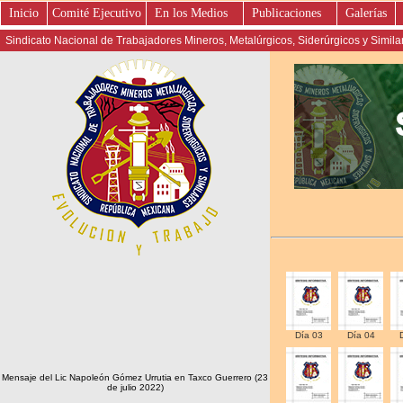
Inicio
Comité Ejecutivo
En los Medios
Publicaciones
Galerías
Sindicato Nacional de Trabajadores Mineros, Metalúrgicos, Siderúrgicos y Simil
Día 03
Día 04
Mensaje del Lic Napoleón Gómez Urrutia en Taxco Guerrero (23
de julio 2022)