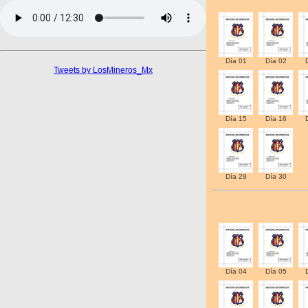
Día 01
Día 02
Tweets by LosMineros_Mx
Día 15
Día 16
Día 29
Día 30
Día 04
Día 05