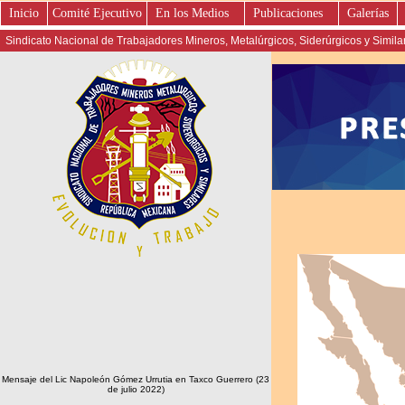
Inicio
Comité Ejecutivo
En los Medios
Publicaciones
Galerías
Sindicato Nacional de Trabajadores Mineros, Metalúrgicos, Siderúrgicos y Simil
Mensaje del Lic Napoleón Gómez Urrutia en Taxco Guerrero (23
de julio 2022)