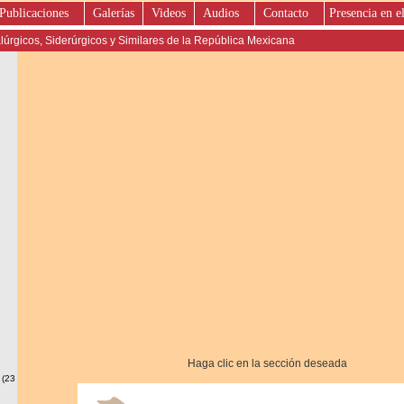
Publicaciones
Galerías
Videos
Audios
Contacto
Presencia en e
úrgicos, Siderúrgicos y Similares de la República Mexicana
Haga clic en la sección deseada
 (23